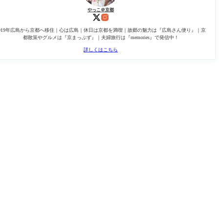
やっこ＠京都
2019年広島から京都へ移住｜心は広島｜休日は京都を満喫｜故郷の魅力は『広島さん便り』｜京
都散策やグルメは『京まっぷず』｜夫婦旅行は『memories』で発信中！
詳しくはこちら