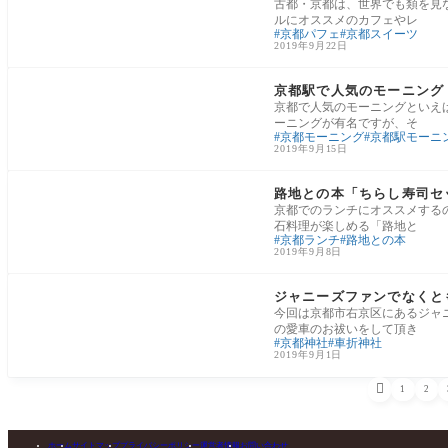
古都・京都は、世界でも類を見
ルにオススメのカフェやレ
京都パフェ
京都スイーツ
2019年9月22日
京都駅エリア
京都駅で人気のモーニング
京都で人気のモーニングといえ
ーニングが有名ですが、そ
京都モーニング
京都駅モーニ
2019年9月15日
清水寺・祇園エリア
路地との本「ちらし寿司セ
京都でのランチにオススメする
石料理が楽しめる「路地と
京都ランチ
路地との本
2019年9月8日
京都パワースポット
ジャニーズファンでなくと
今回は京都市右京区にあるジャ
の愛車のお祓いをして頂き
京都神社
車折神社
2019年9月1日

1
2
ホーム
サイトマップ
プライバシーポリシー
運営者情報
お問い合わせ