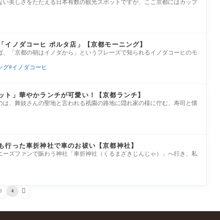
ない美しさをたたえる日本有数の観光スポットですが、ここ京都にはカップ
「イノダコーヒ ポルタ店」【京都モーニング】
ば、「京都の朝はイノダから」というフレーズで知られるイノダコーヒのモ
ング
イノダコーヒ
ット」華やかランチが可愛い！【京都ランチ】
のは、舞妓さんの聖地と言われる祇園の路地に隠れ家の様に佇む、寿司と懐
も行った車折神社で車のお祓い【京都神社】
ニーズファンで賑わう神社「車折神社（くるまざきじんじゃ）」へ行き、私

3
4