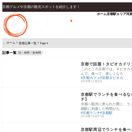
京都グルメや京都の観光スポットを紹介します！
ホーム
京都駅エリア
河
ホーム
新着記事一覧
Page 4

記事一覧
31 - 40件 / 全40件
河原町・烏丸エリア
京都で話題！タピオカドリ
このところ京都では、タピオカ
んで、食べて、美しくなろ
京都カフェ
京都タピオカ
2019年11月2日
京都駅エリア
京都駅でランチを食べるなら
チ】
京都へ観光に来られた際に、ラ
都駅に到着した時間がち
京都ランチ
京都駅
2019年10月27日
京都駅エリア
京都駅周辺でランチを食べ