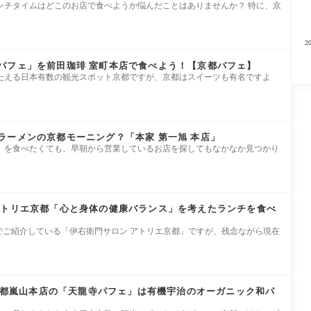
ンチタイムはどこのお店で食べようか悩んだことはありませんか？ 特に、京
パフェ」を前田珈琲 室町本店で食べよう！【京都パフェ】
たえる日本有数の観光スポット京都ですが、京都はスイーツも有名ですよ
ラーメンの京都モーニング？「本家 第一旭 本店」
）を食べたくても、早朝から営業しているお店を探してもなかなか見つかり
アトリエ京都「心と身体の健康バランス」を考えたランチを食べ
でご紹介している「伊右衛門サロン アトリエ京都」ですが、残念ながら現在
）京都嵐山本店の「天龍寺パフェ」は有機宇治のオーガニック和パ