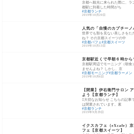
京都へ観光に来られた際に、ラ
都駅に到着した時間がち
京都ランチ
2019年10月20日
河原町・烏丸エリア
人気の「自慢のカプチーノ
世界でも類を見ない美しさをた
ね？ その京都スイーツの中
京都パフェ
京都スイーツ
2019年10月13日
京都駅エリア
京都駅近くで早朝６時から
京都駅周辺でモーニング（朝食
ませんよね？ しかし、京
京都モーニング
京都ラーメン
2019年10月6日
清水寺・祇園エリア
【閉業】伊右衛門サロン 
よう【京都ランチ】
大切なお知らせ こちらの記事
は閉業されています。素
京都ランチ
2019年9月29日
嵐山エリア
イクスカフェ（eXcafe
フェ【京都スイーツ】