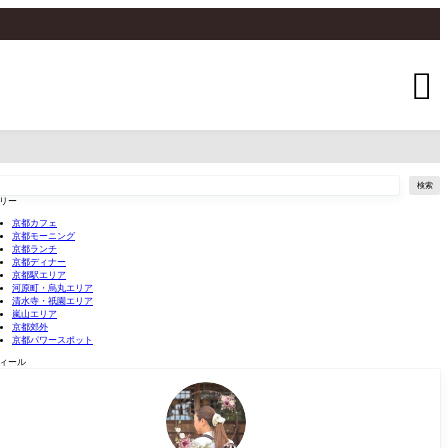

検索
リー
京都カフェ
京都モーニング
京都ランチ
京都ディナー
京都駅エリア
河原町・烏丸エリア
清水寺・祇園エリア
嵐山エリア
京都郊外
京都パワースポット
ィール