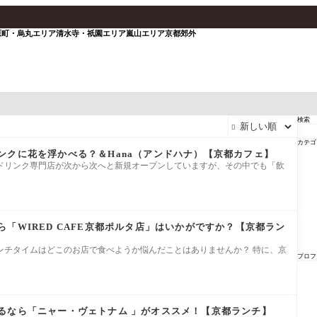
原町・烏丸エリア
清水寺・祇園エリア
嵐山エリア
京都郊外
検索

カテゴ
ンクに花を浮かべる？＆Hana（アンドハナ）【京都カフェ】
ドリンク専門店が次から次へと新規オープンしていますが、その中でも「飲
「WIRED CAFE京都ポルタ店」はいかがですか？【京都ラン
ンチタイムはどこのお店で食べようか悩んだことはありませんか？ 特に、京
プロフ
るなら「ニャー・ヴェトナム 」がオススメ！【京都ランチ】