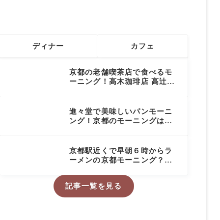
ディナー
カフェ
京都の老舗喫茶店で食べるモ
ーニング！高木珈琲店 高辻本
店【京都モーニング】
進々堂で美味しいパンモーニ
ング！京都のモーニングはパ
ンで決まり！【進々堂 東洞院
店】
京都駅近くで早朝６時からラ
ーメンの京都モーニング？
「本家 第一旭 本店」
記事一覧を見る