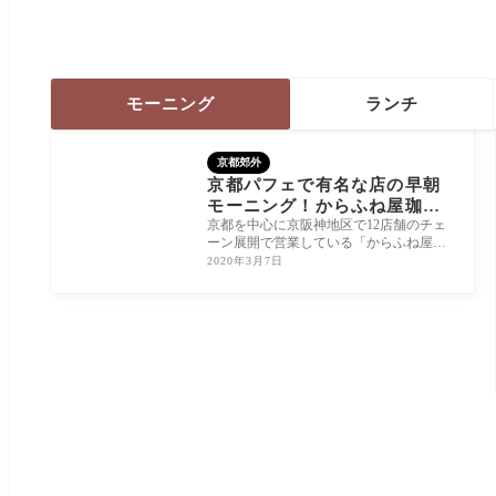
モーニング
ランチ
京都郊外
京都パフェで有名な店の早朝
モーニング！からふね屋珈琲
竹田店
京都を中心に京阪神地区で12店舗のチェ
ーン展開で営業している「からふね屋珈
琲」では、パフェクリエイターが考案し
2020年3月7日
た150種類以上