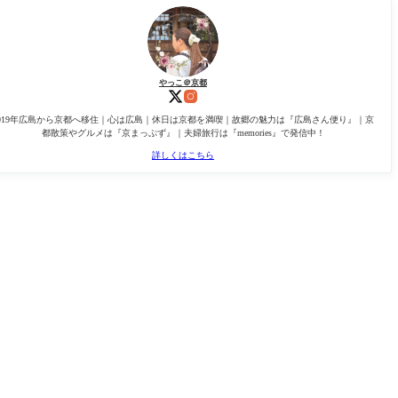
やっこ＠京都
2019年広島から京都へ移住｜心は広島｜休日は京都を満喫｜故郷の魅力は『広島さん便り』｜京
都散策やグルメは『京まっぷず』｜夫婦旅行は『memories』で発信中！
詳しくはこちら