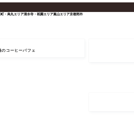
原町・烏丸エリア
清水寺・祇園エリア
嵐山エリア
京都郊外
究極のコーヒーパフェ