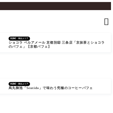

河原町・烏丸エリア
ショコラ ベルアメール 京都別邸 三条店「京抹茶とショコラ
のパフェ」【京都パフェ】
河原町・烏丸エリア
烏丸御池「Sentido」で味わう究極のコーヒーパフェ