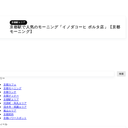
京都駅エリア
京都駅で人気のモーニング「イノダコーヒ ポルタ店」【京都
モーニング】
検索
リー
京都カフェ
京都モーニング
京都ランチ
京都ディナー
京都駅エリア
河原町・烏丸エリア
清水寺・祇園エリア
嵐山エリア
京都郊外
京都パワースポット
ィール