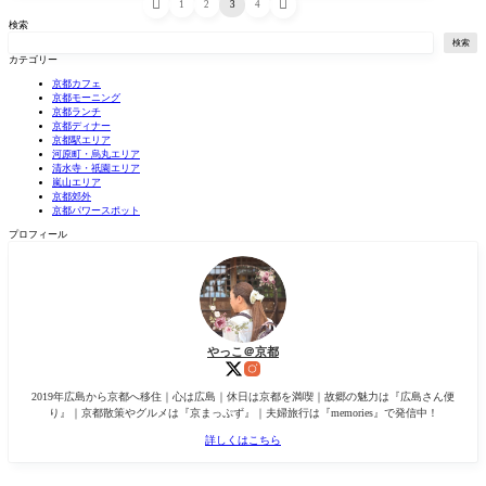


1
2
3
4
検索
検索
カテゴリー
京都カフェ
京都モーニング
京都ランチ
京都ディナー
京都駅エリア
河原町・烏丸エリア
清水寺・祇園エリア
嵐山エリア
京都郊外
京都パワースポット
プロフィール
やっこ＠京都
2019年広島から京都へ移住｜心は広島｜休日は京都を満喫｜故郷の魅力は『広島さん便
り』｜京都散策やグルメは『京まっぷず』｜夫婦旅行は『memories』で発信中！
詳しくはこちら