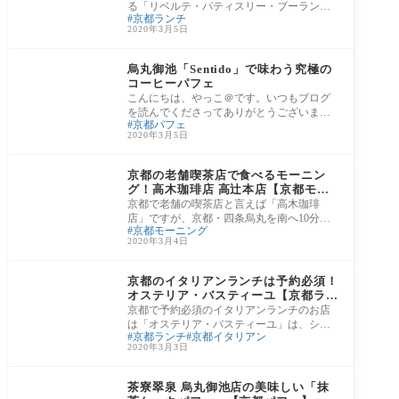
る「リベルテ・パティスリー・ブーランジ
京都ランチ
ェリー 京都」は、フランス・パリに本
2020年3月5日
河原町・烏丸エリア
烏丸御池「Sentido」で味わう究極の
コーヒーパフェ
こんにちは、やっこ＠です。いつもブログ
を読んでくださってありがとうございま
京都パフェ
す。 毎日の生活の中で、ほっと一息つける
2020年3月5日
コーヒ
河原町・烏丸エリア
京都の老舗喫茶店で食べるモーニン
グ！高木珈琲店 高辻本店【京都モー
ニング】
京都で老舗の喫茶店と言えば「高木珈琲
店」ですが、京都・四条烏丸を南へ10分ほ
京都モーニング
ど歩いた高辻通と烏丸通沿いで2店舗営業さ
2020年3月4日
れていま
河原町・烏丸エリア
京都のイタリアンランチは予約必須！
オステリア・バスティーユ【京都ラン
チ】
京都で予約必須のイタリアンランチのお店
は「オステリア・バスティーユ」は、ショ
京都ランチ
京都イタリアン
ッピング街でもあり、ビジネス街でもある
2020年3月3日
四条烏
河原町・烏丸エリア
茶寮翠泉 烏丸御池店の美味しい「抹