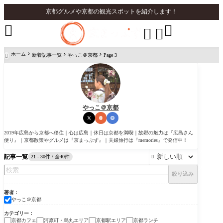
京都グルメや京都の観光スポットを紹介します！




ホーム
新着記事一覧
やっこ＠京都
Page 3

やっこ＠京都
2019年広島から京都へ移住｜心は広島｜休日は京都を満喫｜故郷の魅力は『広島さん
便り』｜京都散策やグルメは『京まっぷず』｜夫婦旅行は『memories』で発信中！
記事一覧
21 - 30件 / 全40件

絞り込み
著者
やっこ＠京都
カテゴリー
京都カフェ
河原町・烏丸エリア
京都駅エリア
京都ランチ