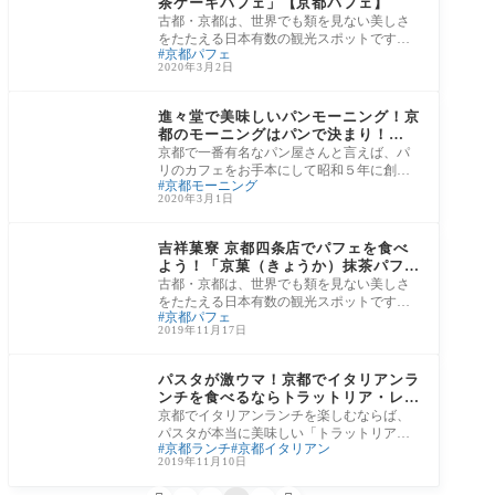
茶ケーキパフェ」【京都パフェ】
古都・京都は、世界でも類を見ない美しさ
をたたえる日本有数の観光スポットです
京都パフェ
が、ここ京都にはカップルにオススメのカ
2020年3月2日
フェやレ
河原町・烏丸エリア
進々堂で美味しいパンモーニング！京
都のモーニングはパンで決まり！
【進々堂 東洞院店】
京都で一番有名なパン屋さんと言えば、パ
リのカフェをお手本にして昭和５年に創業
京都モーニング
した「進々堂（しんしんどう）」です！ 京
2020年3月1日
都河
河原町・烏丸エリア
吉祥菓寮 京都四条店でパフェを食べ
よう！「京菓（きょうか）抹茶パフ
ェ」【京都パフェ】
古都・京都は、世界でも類を見ない美しさ
をたたえる日本有数の観光スポットです
京都パフェ
が、ここ京都にはカップルにオススメのカ
2019年11月17日
フェやレ
河原町・烏丸エリア
パスタが激ウマ！京都でイタリアンラ
ンチを食べるならトラットリア・レオ
ーネ【京都ランチ】
京都でイタリアンランチを楽しむならば、
パスタが本当に美味しい「トラットリア・
京都ランチ
京都イタリアン
レオーネ（TRATTORIA LEONE）」をオス
2019年11月10日
スメします！