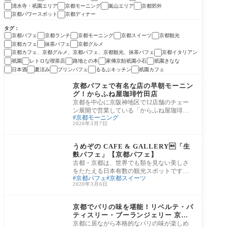
清水寺・祇園エリア
京都モーニング
嵐山エリア
京都郊外
京都パワースポット
京都ディナー
タグ
京都パフェ
京都ランチ
京都モーニング
京都スイーツ
京都観光
京都カフェ
抹茶パフェ
京都グルメ
京都カフェ、京都グルメ、京都パフェ、京都観光、抹茶パフェ
京都イタリアン
祇園
レトロな喫茶店
路地との本
家傳京飴祇園小石
祇園きなな
日本酒
夏涼み
プリンパフェ
るるぶキッチン
祇園カフェ
京都郊外
京都パフェで有名な店の早朝モーニン
グ！からふね屋珈琲竹田店
京都を中心に京阪神地区で12店舗のチェー
ン展開で営業している「からふね屋珈琲」
京都モーニング
では、パフェクリエイターが考案した150種
2020年3月7日
類以上
河原町・烏丸エリア
うめぞの CAFE & GALLERY「生
麩パフェ」【京都パフェ】
古都・京都は、世界でも類を見ない美しさ
をたたえる日本有数の観光スポットです
京都パフェ
京都スイーツ
が、ここ京都にはカップルにおすすめのカ
2020年3月6日
フェやレ
河原町・烏丸エリア
京都でパリの味を堪能！リベルテ・パ
ティスリー・ブーランジェリー 京都
【京都ランチ】
京都に居ながら本格的なパリの味が楽しめ