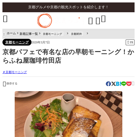
京都グルメや京都の観光スポットを紹介します！




ホーム
新着記事一覧
京都モーニング
京都郊外

京都モーニング

2020年3月7日
PR
京都パフェで有名な店の早朝モーニング！か
らふね屋珈琲竹田店
京都モーニング


保存する