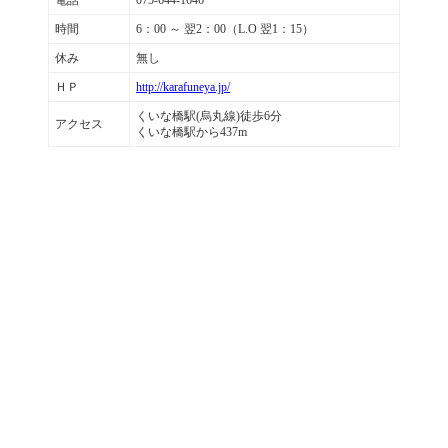
電話
075-644-1646
時間
6：00 ～ 翌2：00（L.O 翌1：15）
休み
無し
ＨＰ
http://karafuneya.jp/
くいな橋駅(烏丸線)徒歩6分
アクセス
くいな橋駅から437m