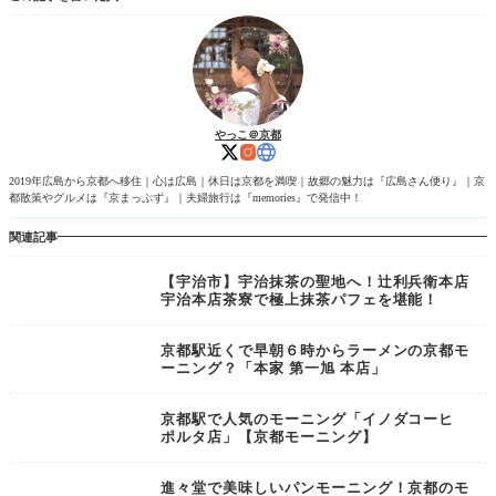
やっこ＠京都
2019年広島から京都へ移住｜心は広島｜休日は京都を満喫｜故郷の魅力は『広島さん便り』｜京
都散策やグルメは『京まっぷず』｜夫婦旅行は『memories』で発信中！
関連記事
【宇治市】宇治抹茶の聖地へ！辻利兵衛本店
宇治本店茶寮で極上抹茶パフェを堪能！
京都駅近くで早朝６時からラーメンの京都モ
ーニング？「本家 第一旭 本店」
京都駅で人気のモーニング「イノダコーヒ
ポルタ店」【京都モーニング】
進々堂で美味しいパンモーニング！京都のモ