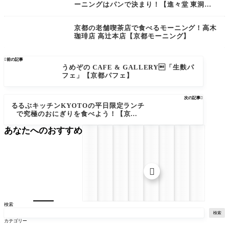
ーニングはパンで決まり！【進々堂 東洞院
店】
京都の老舗喫茶店で食べるモーニング！高木
珈琲店 高辻本店【京都モーニング】

前の記事
うめぞの CAFE & GALLERY「生麩パ
フェ」【京都パフェ】
次の記事

るるぶキッチンKYOTOの平日限定ランチ
で究極のおにぎりを食べよう！【京都ラ
ンチ】
あなたへのおすすめ

検索
検索
カテゴリー