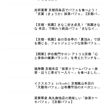
吉祥菓寮 京都四条店でパフェを食べよう！
「京菓（きょうか）抹茶パフェ」【京都パフ
ェ】
【京都・祇園】きなこ好き必見！「祇園きな
な 本店」で味わう絶品パフェ「きななイタ
リアン」
【京都・祇園】金の百合亭の「夏涼み」で涼
を感じる、フォトジェニックな抹茶パフェ体
験！
【閉業】伊右衛門サロン アトリエ京都「心
と身体の健康バランス」を考えたランチを食
べよう【京都ランチ】
福寿園 京都本店「抹茶クリームパフェ～抹
茶・ほうじ茶ゼリー入り～」を食べました♪
【京都パフェ】
イクスカフェ（eXcafe）京都嵐山本店の
「天龍寺パフェ」は有機宇治のオーガニック
和パフェ【京都スイーツ】
茶寮翠泉 烏丸御池店の美味しい「抹茶ケー
キパフェ」【京都パフェ】