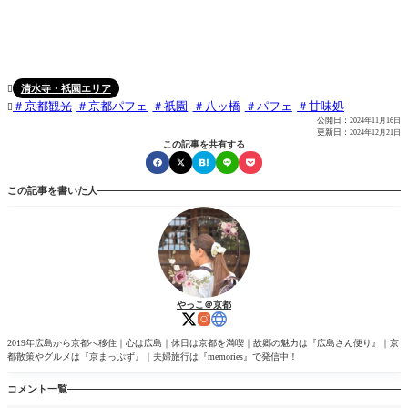
清水寺・祇園エリア

京都観光
京都パフェ
祇園
八ッ橋
パフェ
甘味処

公開日：
2024年11月16日
更新日：
2024年12月21日
この記事を共有する
この記事を書いた人
やっこ＠京都
2019年広島から京都へ移住｜心は広島｜休日は京都を満喫｜故郷の魅力は『広島さん便り』｜京
都散策やグルメは『京まっぷず』｜夫婦旅行は『memories』で発信中！
コメント一覧