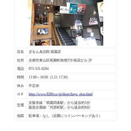
店名
ぎをん為治郎 祇園店
住所
京都市東山区祇園町南側576 桜花ビル 2F
電話
075-531-8284
時間
11:00～18:00（L.O. 17:30）
休み
不定休
ＨＰ
https://www.8284.co.jp/shop/chaya_gion.html
京阪本線「祇園四条駅」から徒歩約5分
交通
阪急京都線「河原町駅」から徒歩約8分
地図
駐車場：なし（近隣にコインパーキングあり）