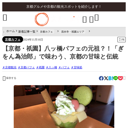
京都グルメや京都の観光スポットを紹介します！




ホーム
新着記事一覧
京都カフェ
清水寺・祇園エリア

京都カフェ

2024年11月16日
PR
【京都・祇園】八ッ橋パフェの元祖？！「ぎ
をん為治郎」で味わう、京都の甘味と伝統
京都観光
京都パフェ
祇園
八ッ橋
パフェ
甘味処


保存する