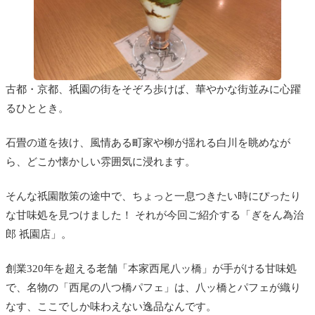
古都・京都、祇園の街をそぞろ歩けば、華やかな街並みに心躍
るひととき。
石畳の道を抜け、風情ある町家や柳が揺れる白川を眺めなが
ら、どこか懐かしい雰囲気に浸れます。
そんな祇園散策の途中で、ちょっと一息つきたい時にぴったり
な甘味処を見つけました！ それが今回ご紹介する「ぎをん為治
郎 祇園店」。
創業320年を超える老舗「本家西尾八ッ橋」が手がける甘味処
で、名物の「西尾の八つ橋パフェ」は、八ッ橋とパフェが織り
なす、ここでしか味わえない逸品なんです。