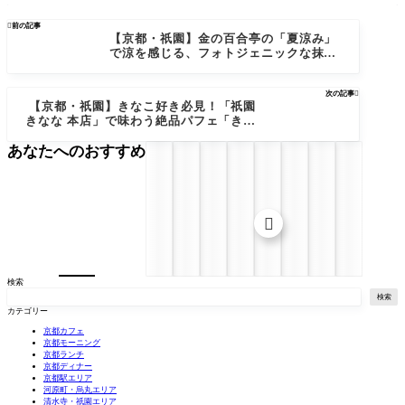

前の記事
【京都・祇園】金の百合亭の「夏涼み」
で涼を感じる、フォトジェニックな抹茶
パフェ体験！
次の記事

【京都・祇園】きなこ好き必見！「祇園
きなな 本店」で味わう絶品パフェ「きな
なイタリアン」
あなたへのおすすめ

検索
検索
カテゴリー
京都カフェ
京都モーニング
京都ランチ
京都ディナー
京都駅エリア
河原町・烏丸エリア
清水寺・祇園エリア