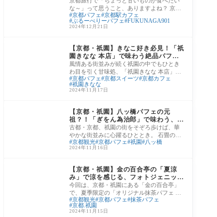
京都旅行で「ちょっと甘いものが食べたい
な～」って思うこと、ありますよね？ 京都
京都パフェ
京都駅カフェ
駅ビル8階にある「FUKUNAGA901」は、そ
ぶるーべりーパフェ
FUKUNAGA901
んな願いを
2024年12月21日
清水寺・祇園エリア
【京都・祇園】きなこ好き必見！「祇
園きなな 本店」で味わう絶品パフェ
「きななイタリアン」
風情ある街並みが続く祇園の中でもひとき
わ目を引く甘味処、「祇園きなな 本店」。
京都パフェ
京都スイーツ
京都カフェ
ここでは、こだわりのきなこを使った絶品
祇園きなな
スイ
2024年11月17日
清水寺・祇園エリア
【京都・祇園】八ッ橋パフェの元
祖？！「ぎをん為治郎」で味わう、京
都の甘味と伝統
古都・京都、祇園の街をそぞろ歩けば、華
やかな街並みに心躍るひととき。 石畳の道
京都観光
京都パフェ
祇園
八ッ橋
を抜け、風情ある町家や柳が揺れる白川を
2024年11月16日
眺め
清水寺・祇園エリア
【京都・祇園】金の百合亭の「夏涼
み」で涼を感じる、フォトジェニック
な抹茶パフェ体験！
今回は、京都・祇園にある「金の百合亭」
で、夏季限定の「オリジナル抹茶パフェ 夏
京都観光
京都パフェ
抹茶パフェ
涼み」を堪能してきました。 風情ある祇園
京都.祇園
の街
2024年11月15日