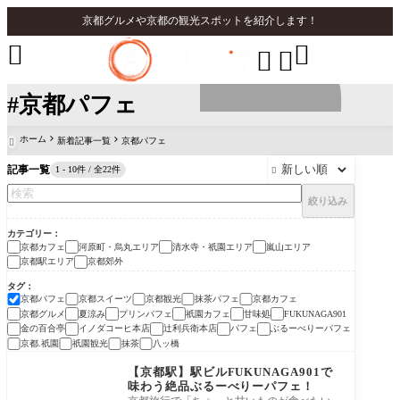
京都グルメや京都の観光スポットを紹介します！




#京都パフェ
ホーム
新着記事一覧
京都パフェ

記事一覧
1 - 10件 / 全22件

絞り込み
カテゴリー
京都カフェ
河原町・烏丸エリア
清水寺・祇園エリア
嵐山エリア
京都駅エリア
京都郊外
タグ
京都パフェ
京都スイーツ
京都観光
抹茶パフェ
京都カフェ
京都グルメ
夏涼み
プリンパフェ
祇園カフェ
甘味処
FUKUNAGA901
金の百合亭
イノダコーヒ本店
辻利兵衛本店
パフェ
ぶるーべりーパフェ
京都.祇園
祇園観光
抹茶
八ッ橋
京都駅エリア
【京都駅】駅ビルFUKUNAGA901で
味わう絶品ぶるーべりーパフェ！