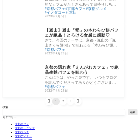
的なカフェがたくさんあって目移りしちゃ
京都パフェ
京都カフェ
京都グルメ
いますよね。 今回ご紹介するのは、京都の
イノダコーヒ本店
老舗
2023年2月5日
嵐山エリア
【嵐山】嵐山「稲」の本わらび餅パフ
ェが絶品！とろける食感に感動♡
さて、今回のテーマは、京都・嵐山の「嵐
山さくら餅 稲」で味わえる「本わらび餅パ
京都パフェ
フェ」です！ 私、甘いものには目がなく
2022年4月23日
て、特
河原町・烏丸エリア
京都の隠れ家「えんがわカフェ」で絶
品生麩パフェを味わう
こんにちは、やっこ＠です。 いつもブログ
を読んでくださってありがとうございま
京都パフェ
す。 京都の町家で、静かに中庭を眺めなが
2022年4月23日
ら美味


1
2
3
検索
検索
カテゴリー
京都カフェ
京都モーニング
京都ランチ
京都ディナー