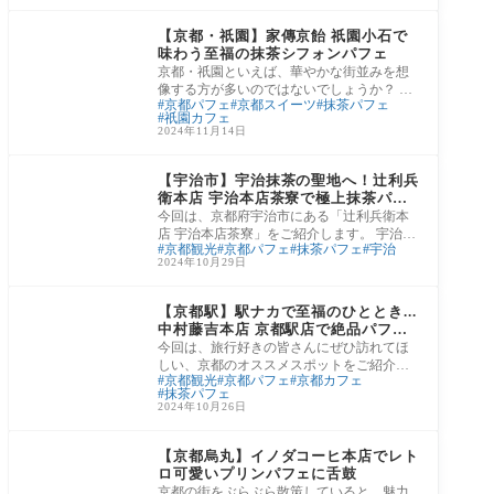
清水寺・祇園エリア
【京都・祇園】家傳京飴 祇園小石で
味わう至福の抹茶シフォンパフェ
京都・祇園といえば、華やかな街並みを想
像する方が多いのではないでしょうか？ し
京都パフェ
京都スイーツ
抹茶パフェ
かし、一歩路地に入ると、そこには静かで
祇園カフェ
落ち
2024年11月14日
京都郊外
【宇治市】宇治抹茶の聖地へ！辻利兵
衛本店 宇治本店茶寮で極上抹茶パフ
ェを堪能！
今回は、京都府宇治市にある「辻利兵衛本
店 宇治本店茶寮」をご紹介します。 宇治と
京都観光
京都パフェ
抹茶パフェ
宇治
いえば、言わずと知れた抹茶の聖地。 その
2024年10月29日
中で
京都駅エリア
【京都駅】駅ナカで至福のひととき...
中村藤吉本店 京都駅店で絶品パフェ
を堪能！
今回は、旅行好きの皆さんにぜひ訪れてほ
しい、京都のオススメスポットをご紹介し
京都観光
京都パフェ
京都カフェ
ます。 京都駅直結のジェイアール京都伊勢
抹茶パフェ
丹に
2024年10月26日
河原町・烏丸エリア
【京都烏丸】イノダコーヒ本店でレト
ロ可愛いプリンパフェに舌鼓
京都の街をぶらぶら散策していると、魅力